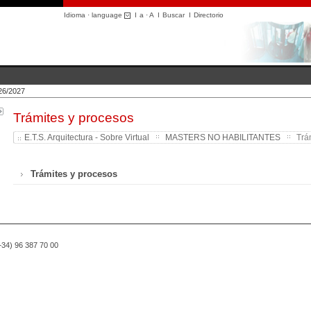
Idioma · language
I
a
·
A
I
Buscar
I
Directorio
026/2027
Trámites y procesos
E.T.S. Arquitectura - Sobre Virtual
MASTERS NO HABILITANTES
Trám
Trámites y procesos
(+34) 96 387 70 00