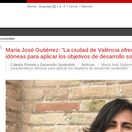
Idioma · language
I
a
·
A
I
Cercar
I
Directori
sostenible
María José Gutiérrez: “La ciudad de València ofre
idóneas para aplicar los objetivos de desarrollo so
Cátedra Planeta y Desarrollo Sostenible
Noticias
María José Gutiérre
características idóneas para aplicar los objetivos de desarrollo sostenible” ..