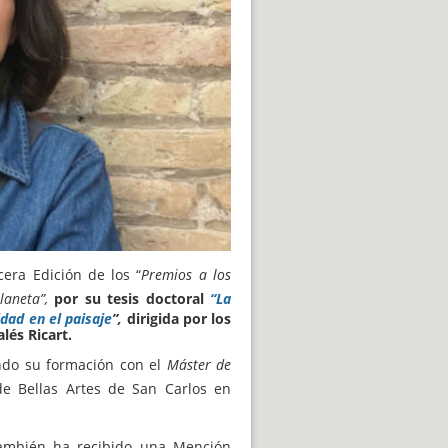
era Edición de los “
Premios a los
por su tesis doctoral
“La
laneta”,
dad en el paisaje
”,
dirigida por los
lés Ricart.
ando su formación con el
Máster de
e Bellas Artes de San Carlos en
 también ha recibido una Mención