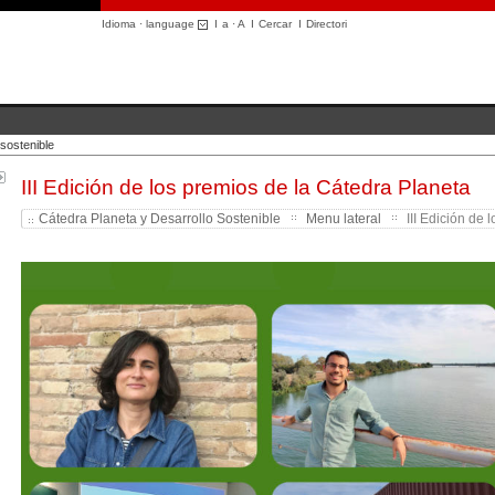
Idioma · language
I
a
·
A
I
Cercar
I
Directori
sostenible
III Edición de los premios de la Cátedra Planeta
Cátedra Planeta y Desarrollo Sostenible
Menu lateral
III Edición de 