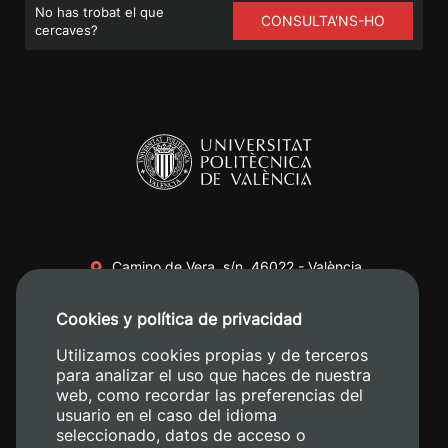
No has trobat el que
CONSULTA'NS-HO
cercaves?
Camino de Vera, s/n. 46022 - València
+34 96 387 70 00
Cookies y política de privacidad
+34 620 04 00 50
Utilizamos cookies propias y de terceros
para analizar el uso que haces de nuestra
web, como recordar las preferencias del
usuario en el caso del idioma
seleccionado, datos de acceso o