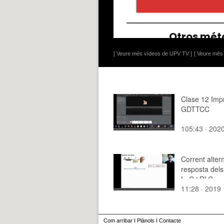
[ Veure més vídeos de UPV TV ]
[ Veure més 
Clase 12 Imp
GDTTCC
105:43 · 202
Corrent altern
resposta dels
L, C i RLC
11:28 · 2019
Com arribar
I
Plànols
I
Contacte