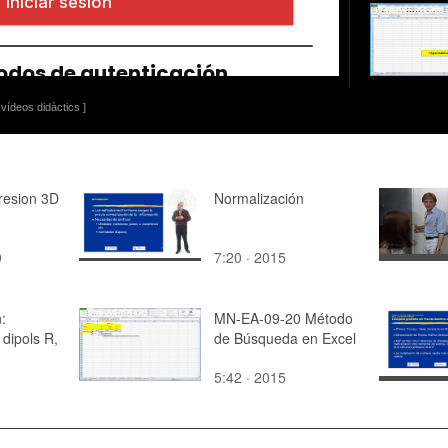
vídeos didàctics ]
resion 3D
Normalización
0
7:20 · 2015
:
MN-EA-09-20 Método
 dipols R,
de Búsqueda en Excel
5:42 · 2015