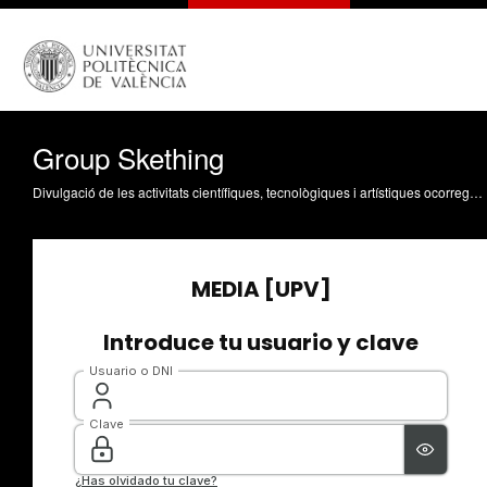
Group Skething
Divulgació de les activitats científiques, tecnològiques i artístiques ocorregudes en els tres campus de la UPV