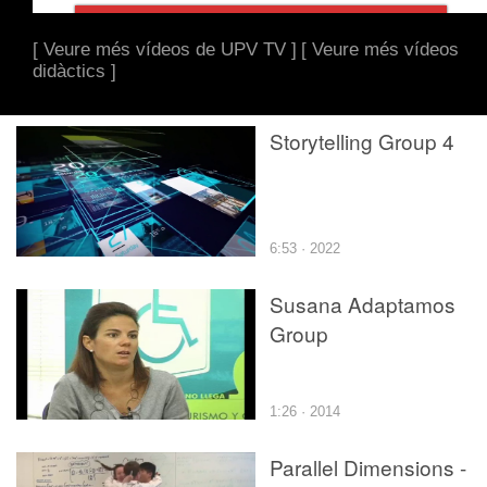
[ Veure més vídeos de UPV TV ]
[ Veure més vídeos
didàctics ]
Storytelling Group 4
6:53 · 2022
Susana Adaptamos
Group
1:26 · 2014
Parallel Dimensions -