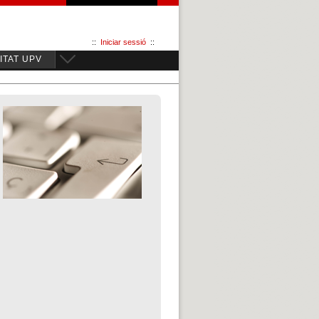
::
Iniciar sessió
::
TAT UPV