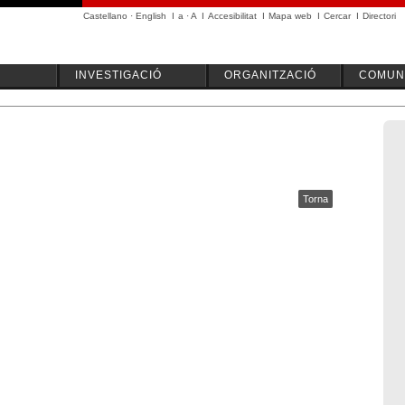
Castellano
·
English
I
a
·
A
I
Accesibilitat
I
Mapa web
I
Cercar
I
Directori
INVESTIGACIÓ
ORGANITZACIÓ
COMUNI
Torna