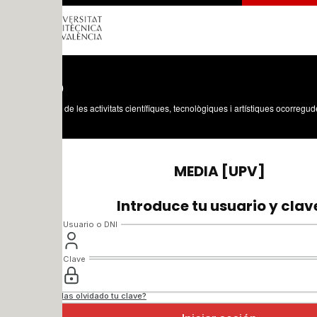
o
 de les activitats científiques, tecnològiques i artístiques ocorregudes en els tres