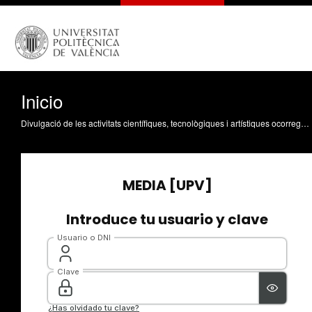
Inicio
Divulgació de les activitats científiques, tecnològiques i artístiques ocorregudes en els tres campus de la UPV