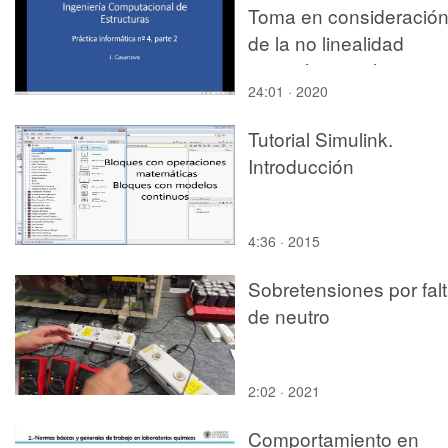
Toma en consideració
de la no linealidad
cinemática en la
24:01 · 2020
determinación de mod
de vibración.
Tutorial Simulink.
Introducción
4:36 · 2015
Sobretensiones por fal
de neutro
2:02 · 2021
Comportamiento en