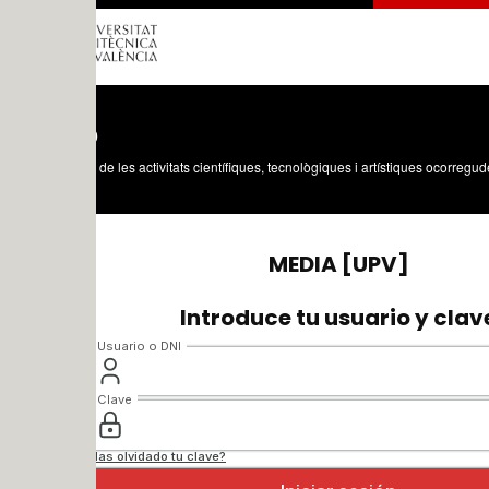
o
 de les activitats científiques, tecnològiques i artístiques ocorregudes en els tres