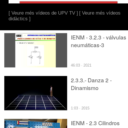
[ Veure més vídeos de UPV TV ]
[ Veure més vídeos
didàctics ]
IENM - 3.2.3 - válvulas
neumáticas-3
46:03 · 2021
2.3.3.- Danza 2 -
Dinamismo
1:03 · 2015
IENM - 2.3 Cilindros