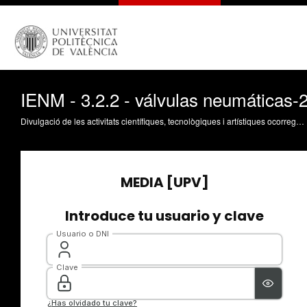
IENM - 3.2.2 - válvulas neumáticas-
Divulgació de les activitats científiques, tecnològiques i artístiques ocorregudes en els tres campus de la UPV