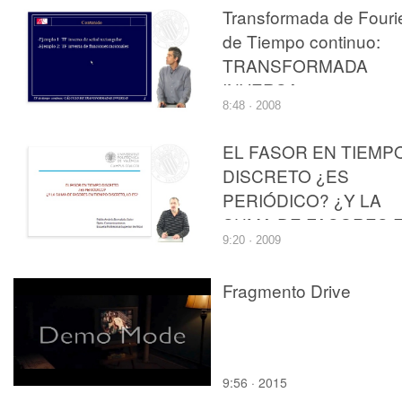
Transformada de Fouri
de Tiempo continuo:
TRANSFORMADA
INVERSA
8:48 · 2008
EL FASOR EN TIEMP
DISCRETO ¿ES
PERIÓDICO? ¿Y LA
SUMA DE FASORES 
9:20 · 2009
TIEMPO DISCRETO, 
ES?
Fragmento Drive
9:56 · 2015