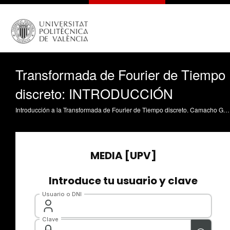
Transformada de Fourier de Tiempo
discreto: INTRODUCCIÓN
Introducción a la Transformada de Fourier de Tiempo discreto. Camacho García, A. (2009). Transformada de Fourier de Tiempo discreto: INTRODUCCIÓN. https://riunet.upv.es/handle/10251/4853