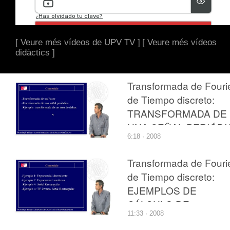
[ Veure més vídeos de UPV TV ]
[ Veure més vídeos
didàctics ]
Transformada de Fouri
de Tiempo discreto:
TRANSFORMADA DE
UNA SEÑAL PERIÓDI
6:18 · 2008
Transformada de Fouri
de Tiempo discreto:
EJEMPLOS DE
CÁLCULO DE
11:33 · 2008
TRANSFORMADAS