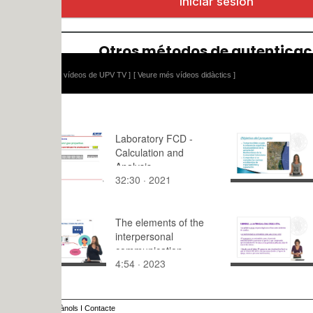
 vídeos de UPV TV ]
[ Veure més vídeos didàctics ]
Laboratory FCD -
Estudio del
Calculation and
espaciamie
Analysis
enlaces y 
32:30 · 2021
4:58 · 201
de ramales
de autovía
autopistas 
The elements of the
Comunida
Parte III-
interpersonal
Valenciana 
communication
4:54 · 2023
9:43 · 200
process
ànols
I
Contacte