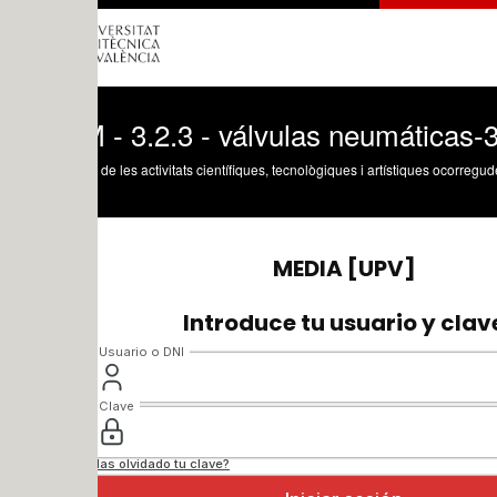
 - 3.2.3 - válvulas neumáticas-3
 de les activitats científiques, tecnològiques i artístiques ocorregudes en els tres