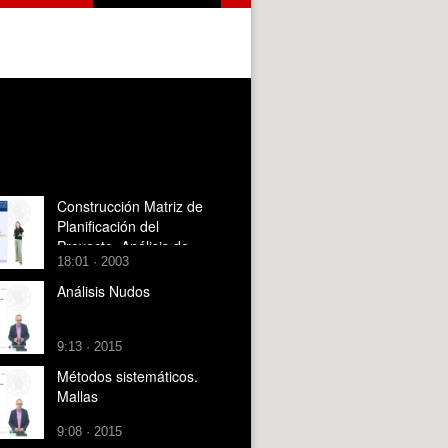
Construcción Matriz de
Planificación del
Proyecto. Análisis de
18:01 · 2003
Viabilidad
Análisis Nudos
9:13 · 2015
Métodos sistemáticos.
Mallas
9:08 · 2015