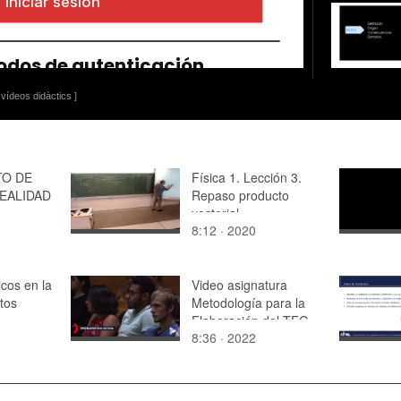
vídeos didàctics ]
TO DE
Física 1. Lección 3.
EALIDAD
Repaso producto
vectorial
8:12 · 2020
cos en la
Video asignatura
tos
Metodología para la
Elaboración del TFG
8:36 · 2022