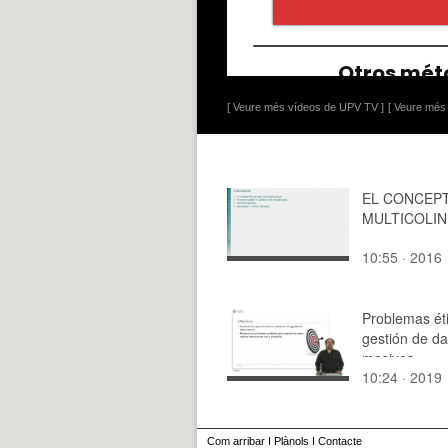
[ Veure més vídeos de UPV TV ]
[ Veure més 
EL CONCEP
MULTICOLIN
10:55 · 2016
Problemas éti
gestión de da
masivos
10:24 · 2019
Com arribar
I
Plànols
I
Contacte