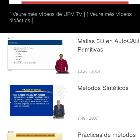
[ Veure més vídeos de UPV TV ]
[ Veure més vídeos
didàctics ]
Mallas 3D en AutoCAD
Primitivas
10:26 · 2014
Métodos Sintéticos
7:49 · 2007
Prácticas de métodos