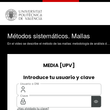
Métodos sistemáticos. Mallas
En el video se describe el método de las mallas: metodología de análisis del circuitos electrónicos. Marín-Roig Ramón, J. (2021). Métodos sistemáticos. Mallas. https://riunet.upv.es/handle/10251/167931 DER