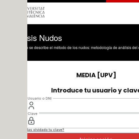
isis Nudos