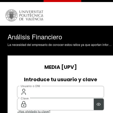
Análisis Financiero
La necesidad del empresario de conocer estos ratios ya que aportan información que le puede ayudar a la hora de tomar decisiones, pero nunca debe tomar las decisiones teniendo en cuenta sólo esta información, ya que es estática y aporta información de un momento determinado. Es interesante realizar un estudio de la evolución que han tenido, también realizar una previsión futura y compararlo con los datos que ofrece el sector y el entorno. Santandreu Mascarell, C. (2010). Análisis Financiero. https://riunet.upv.es/handle/10251/8177