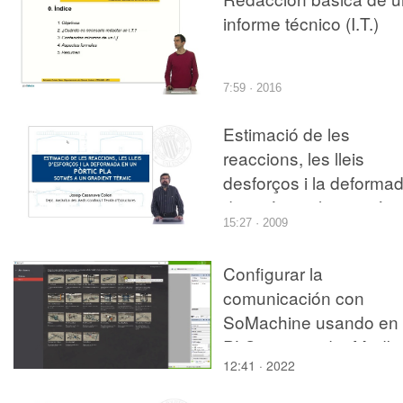
informe técnico (I.T.)
7:59 · 2016
Estimació de les
reaccions, les lleis
desforços i la deforma
d'un pòrtic pla sotmés 
15:27 · 2009
un gradient tèrmic
Configurar la
comunicación con
SoMachine usando en 
PLC un servidor Modb
12:41 · 2022
TCP/IP