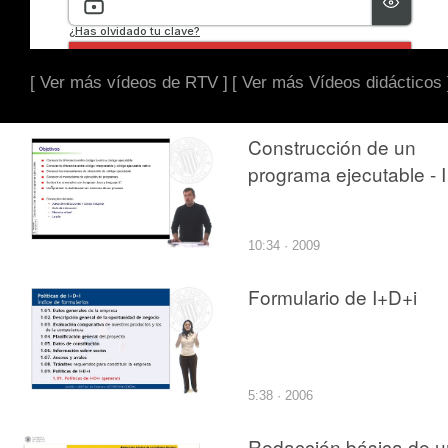
[ Ver más vídeos de RTV ]
[ Ver más Vídeos didácticos 
Construcción de un
programa ejecutable - I
10:34 · 2009
Formulario de I+D+i
5:38 · 2006
Redacción básica de u