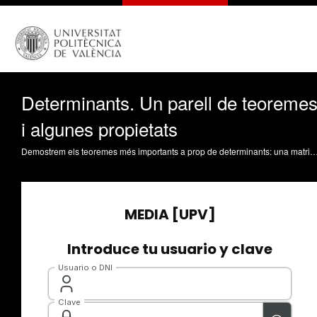
Determinants. Un parell de teoreme
i algunes propietats
Demostrem els teoremes més importants a prop de determinants: una matriu és invertible si i només si el seu determinant és no nul i el determinant del producte és el producte dels determinants. A més a més, provem que el determinant d'una matriu i el de la transposada d'aquesta matriu són iguals i en deduïm l'efecte de les operacions elementals per columnes sobre el valor del determinant. Fuster Capilla, RR. (2018). Determinants. U