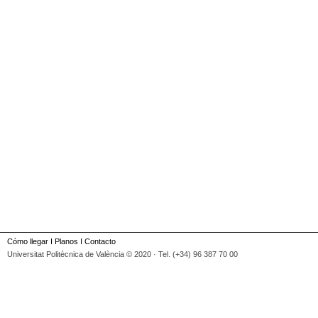
Cómo llegar
I
Planos
I
Contacto
Universitat Politècnica de València © 2020 · Tel. (+34) 96 387 70 00