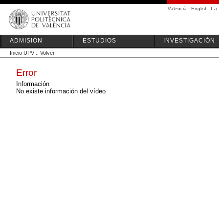
Valencià
·
English
I
a
ADMISIÓN
ESTUDIOS
INVESTIGACIÓN
Inicio UPV
::
Volver
Error
Información
No existe información del vídeo