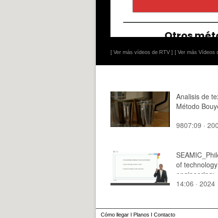
[ Ver más vídeos de RTV ]
[ Ver más Vídeos d
Analisis de te
Método Bouy
9807:09 · 20
SEAMIC_Phil
of technolog
engineering:
14:06 · 2024
Introduction
Cómo llegar
I
Planos
I
Contacto