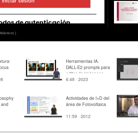
idácticos ]
xtura:
Herramientas IA.
ocus
DALL-E2 prompts para
editor de imágenes
08
6:48 · 2023
osophy
Actividades de I+D del
y and
área de Fotovoltaica
11:59 · 2012