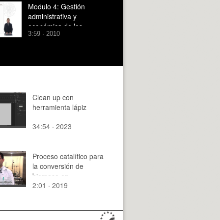
Modulo 4: Gestión
administrativa y
económica de los
3:59 · 2010
poyectos de I+D+i
Clean up con
herramienta lápiz
34:54 · 2023
Proceso catalítico para
la conversión de
biomasa en
2:01 · 2019
combustibles líquidos