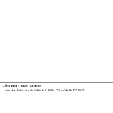
Cómo llegar
I
Planos
I
Contacto
Universitat Politècnica de València © 2020 · Tel. (+34) 96 387 70 00