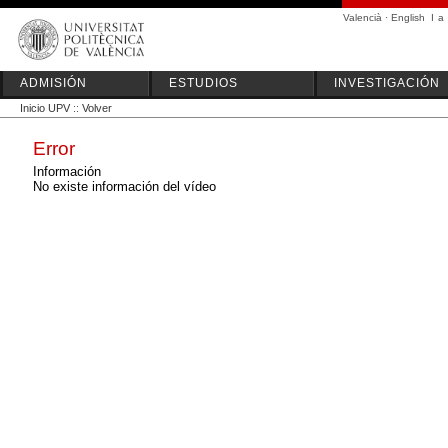
Valencià
·
English
I
a
ADMISIÓN
ESTUDIOS
INVESTIGACIÓN
Inicio UPV
::
Volver
Error
Información
No existe información del vídeo