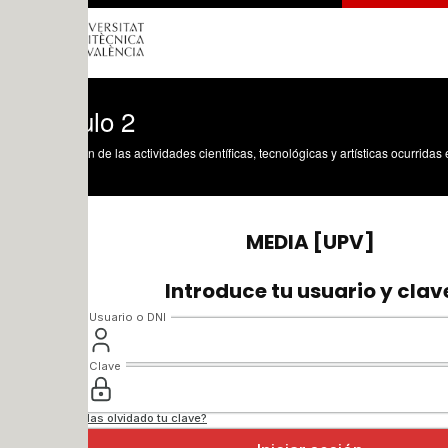
lo 2
n de las actividades científicas, tecnológicas y artísticas ocurridas en los tres cam