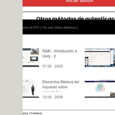
ídeos de RTV ]
[ Ver más Vídeos didácticos ]
RAAI - Introducción a
Enlace a v
Unity - 2
sesiones
37:59 · 2025
4:31 · 202
Elementos Básicos del
Fabricació
impuesto sobre
Sostenible.
sociedades.
Anteceden
12:28 · 2006
10:43 · 20
Producció
Limpia
anos
I
Contacto