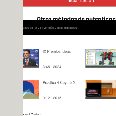
ídeos de RTV ]
[ Ver más Vídeos didácticos ]
IX Premios Ideas
Simulación
Lego Techn
sobre Base
3:48 · 2024
10:01 · 20
Practica 4 Coyote 2
Cortinilla p
televisión\"
0:12 · 2015
0:15 · 201
anos
I
Contacto