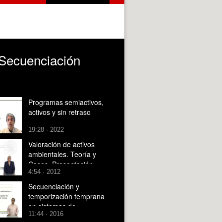
 Secuenciación
Programas semiactivos,
activos y sin retraso
19:28 · 2022
Valoración de activos
ambientales. Teoría y
Casos. Presentación.
4:54 · 2012
Secuenciación y
temporización temprana
en sistemas de
11:44 · 2016
fabricación contra stock