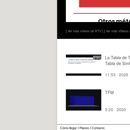
[ Ver más vídeos de RTV ]
[ Ver más Vídeos d
La Tabla de T
Tabla de Sím
11:53 · 2026
TFM
5:20 · 2020
Cómo llegar
I
Planos
I
Contacto