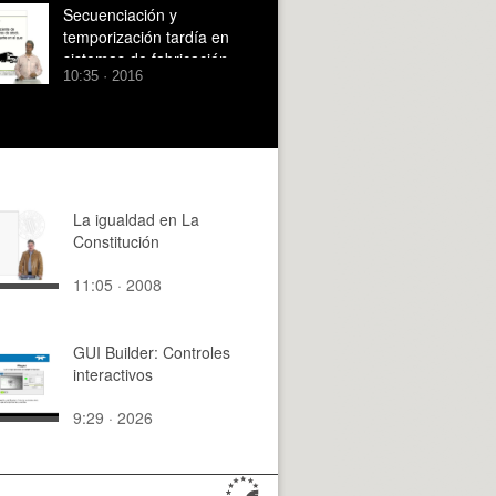
Secuenciación y
temporización tardía en
sistemas de fabricación
10:35 · 2016
contra stock
La igualdad en La
Constitución
11:05 · 2008
GUI Builder: Controles
interactivos
9:29 · 2026