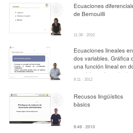
lineal
Ecuaciones diferencial
de Bernouilli
11:38 · 2010
Ecuaciones lineales en
dos variables. Gráfica 
una función lineal en d
variables utilizando do
9:11 · 2012
puntos
Recusos lingüístics
bàsics
9:49 · 2010