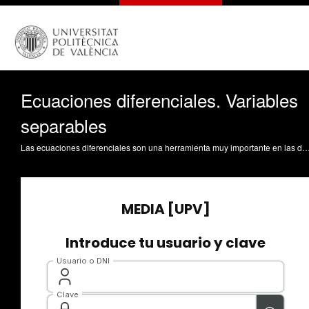
Ecuaciones diferenciales. Variables
separables
Las ecuaciones diferenciales son una herramienta muy importante en las descripciones de los fenómenos físicos, de forma que prácticamente cualquier proceso puede modelizarse mediante su uso. En este objeto de aprendizaje nos proponemos realizar una introducción muy breve a un tipo específico de ecuaciones diferenciales ordinarias: las ecuaciones diferenciales de variables separadas. Para ello, se definirá este tipo de ecuaciones, así como los problemas de valores iniciales que pueden plantearse y se mostrará cómo calcular la solución general y particular. Se estudiarán las diferencias entre ambas soluciones y se propondrán pro