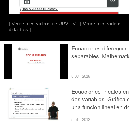
[ Veure més vídeos de UPV TV ]
[ Veure més vídeos
didàctics ]
Ecuaciones diferencial
separables. Mathemati
5:03 · 2019
Ecuaciones lineales en
dos variables. Gráfica 
una función lineal en d
variables mediante
5:51 · 2012
puntos de la función