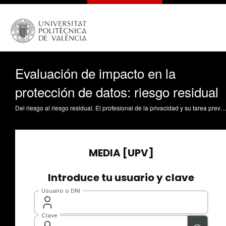
Evaluación de impacto en la
protección de datos: riesgo residual
Del riesgo al riesgo residual. El profesional de la privacidad y su tarea previa al tratamiento. Oltra Gutiérrez, JV. (2021). Evaluación de impacto en la protección de datos: riesgo residual. https://riunet.upv.es/han