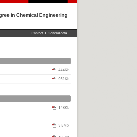
gree in Chemical Engineering
Contact
I
General data
444Kb
951Kb
148Kb
3,8Mb