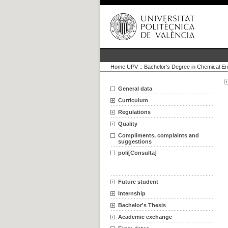
Home UPV
::
Bachelor's Degree in Chemical En
General data
Curriculum
Regulations
Quality
Compliments, complaints and
suggestions
poli[Consulta]
Future student
Internship
Bachelor's Thesis
Academic exchange