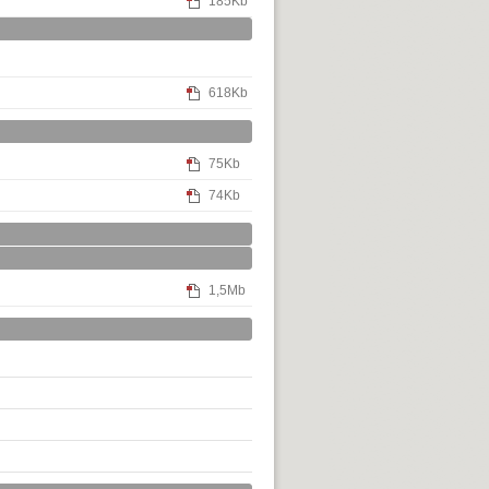
185Kb
618Kb
75Kb
74Kb
1,5Mb