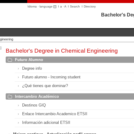
Idioma · language
I
a
·
A
I
Search
I
Directory
Bachelor's De
gineering
Bachelor's Degree in Chemical Engineering
Futuro Alumno
Degree info
Futuro alumno - Incoming student
¿Qué tienes que dominar?
Intercambio Académico
Destinos GIQ
Enlace Intercambio Academico ETSII
Información adicional ETSII