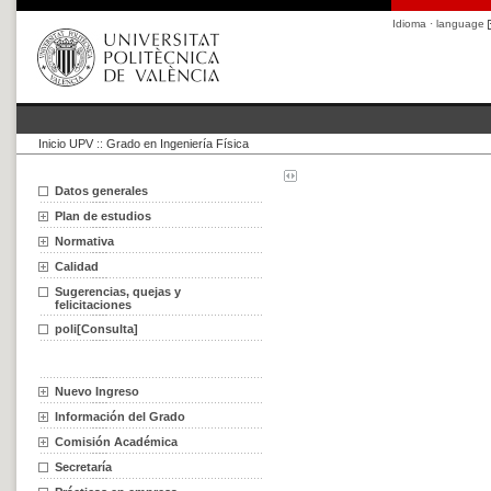
Idioma · language
Inicio UPV
::
Grado en Ingeniería Física
Datos generales
Plan de estudios
Normativa
Calidad
Sugerencias, quejas y
felicitaciones
poli[Consulta]
Nuevo Ingreso
Información del Grado
Comisión Académica
Secretaría