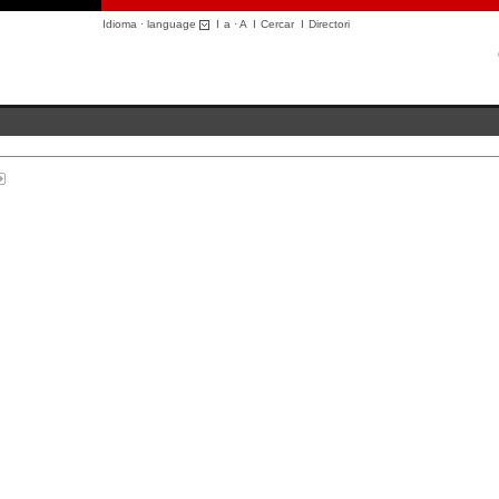
Idioma · language
I
a
·
A
I
Cercar
I
Directori