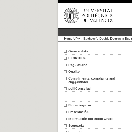
Home UPV
::
Bachelor's Double Degree in Bus
General data
Curriculum
Regulations
Quality
Compliments, complaints and
suggestions
poli[Consulta]
Nuevo ingreso
Presentación
Información del Doble Grado
Secretaría