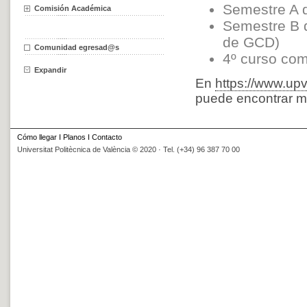
Semestre A 
Comisión Académica
Semestre B d
de GCD)
Comunidad egresad@s
4º curso com
Expandir
En
https://www.upv
puede encontrar m
Cómo llegar
I
Planos
I
Contacto
Universitat Politècnica de València © 2020 · Tel. (+34) 96 387 70 00