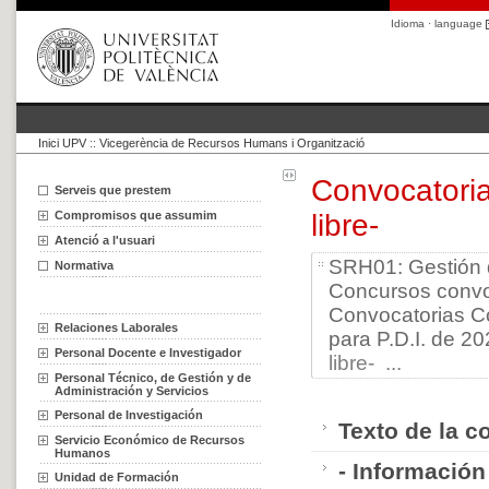
Idioma · language
Inici UPV
::
Vicegerència de Recursos Humans i Organització
Convocatoria
Serveis que prestem
Compromisos que assumim
libre-
Atenció a l'usuari
SRH01: Gestión 
Normativa
Concursos convo
Convocatorias C
Relaciones Laborales
para P.D.I. de 2
Personal Docente e Investigador
libre- ...
Personal Técnico, de Gestión y de
Administración y Servicios
Personal de Investigación
Texto de la c
Servicio Económico de Recursos
Humanos
- Información
Unidad de Formación