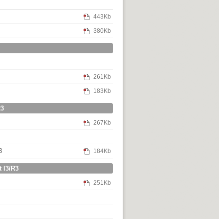
443Kb
380Kb
261Kb
183Kb
R3
267Kb
3
184Kb
t I3/R3
251Kb