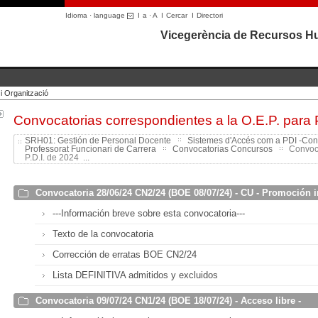
Idioma · language
I
a
·
A
I
Cercar
I
Directori
Vicegerència de Recursos Hu
 Organització
Convocatorias correspondientes a la O.E.P. para 
SRH01: Gestión de Personal Docente
Sistemes d'Accés com a PDI -Con
Professorat Funcionari de Carrera
Convocatorias Concursos
Convoca
P.D.I. de 2024 ...
Convocatoria 28/06/24 CN2/24 (BOE 08/07/24) - CU - Promoción i
---Información breve sobre esta convocatoria---
Texto de la convocatoria
Corrección de erratas BOE CN2/24
Lista DEFINITIVA admitidos y excluidos
Convocatoria 09/07/24 CN1/24 (BOE 18/07/24) - Acceso libre -