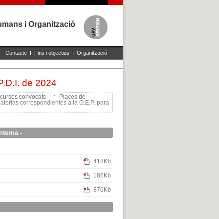
mans i Organització
Contacte
I
Fins i objectius
I
Organització
P.D.I. de 2024
cursos convocats-
Places de
torias correspondientes a la O.E.P. para
nterna -
418Kb
186Kb
870Kb