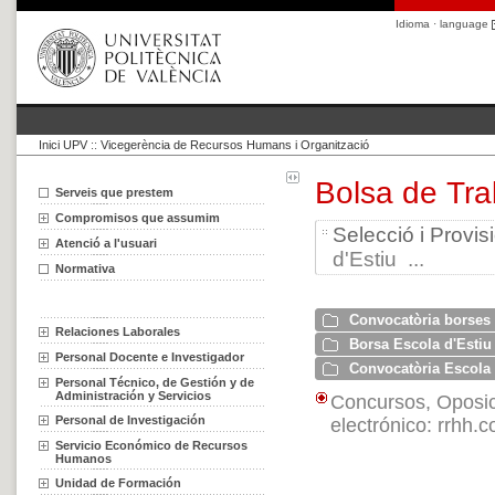
Idioma · language
Inici UPV
::
Vicegerència de Recursos Humans i Organització
Bolsa de Tra
Serveis que prestem
Compromisos que assumim
Selecció i Provi
Atenció a l'usuari
d'Estiu ...
Normativa
Convocatòria borses 
Relaciones Laborales
Borsa Escola d'Estiu
Personal Docente e Investigador
Convocatòria Escola 
Personal Técnico, de Gestión y de
Administración y Servicios
Concursos, Oposic
Personal de Investigación
electrónico: rrhh
Servicio Económico de Recursos
Humanos
Unidad de Formación