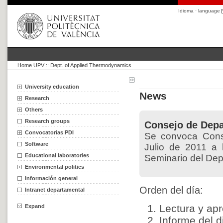
Idioma · language
Home UPV
::
Dept. of Applied Thermodynamics
University education
News
Research
Others
Research groups
Consejo de Dep
Convocatorias PDI
Se convoca Cons
Software
Julio de 2011 a 
Educational laboratories
Seminario del De
Environmental politics
Información general
Orden del día:
Intranet departamental
Lectura y apr
Expand
Informe del d