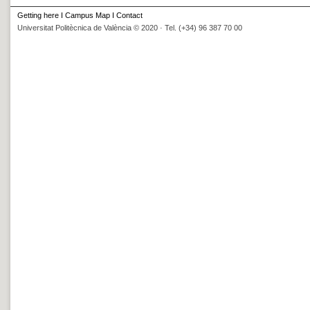
Getting here
I
Campus Map
I
Contact
Universitat Politècnica de València © 2020 · Tel. (+34) 96 387 70 00