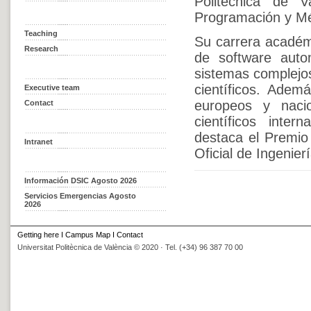
Politècnica de 
Programación y Mé
Teaching
Su carrera académi
Research
de software auto
sistemas complejos
científicos. Adem
Executive team
europeos y naci
Contact
científicos inter
destaca el Premio
Intranet
Oficial de Ingenier
Información DSIC Agosto 2026
Servicios Emergencias Agosto
2026
Getting here
I
Campus Map
I
Contact
Universitat Politècnica de València © 2020 · Tel. (+34) 96 387 70 00