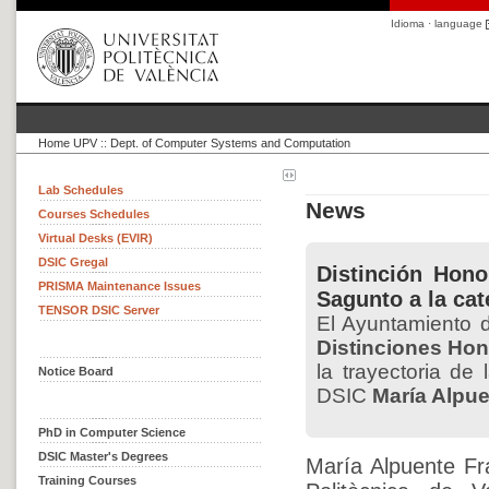
Idioma · language
Home UPV
::
Dept. of Computer Systems and Computation
Lab Schedules
News
Courses Schedules
Virtual Desks (EVIR)
DSIC Gregal
Distinción Hono
PRISMA Maintenance Issues
Sagunto a la ca
TENSOR DSIC Server
El Ayuntamiento 
Distinciones Hon
la trayectoria de
Notice Board
DSIC
María Alpu
PhD in Computer Science
DSIC Master's Degrees
María Alpuente Fra
Training Courses