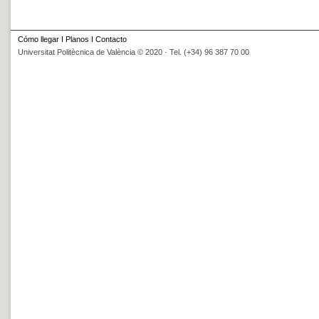
Cómo llegar
I
Planos
I
Contacto
Universitat Politècnica de València © 2020 · Tel. (+34) 96 387 70 00