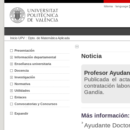
Idioma · language
Inicio UPV
::
Dpto. de Matemática Aplicada
Presentación
Noticia
Información departamental
Enseñanza universitaria
Docencia
Profesor Ayudan
Investigación
Publicada el acta
Normativa
contratación labo
Utilidades
Gandía.
Enlaces
Convocatorias y Concursos
Expandir
Más información:
Ayudante Docto