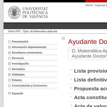
Idioma · language
Inicio UPV
::
Dpto. de Matemática Aplicada
Ayudante Do
Presentación
Información departamental
D. Matemática A
Enseñanza universitaria
Ayudante Doctor
Docencia
Investigación
Normativa
Lista provisi
Utilidades
Lista definit
Enlaces
Convocatorias y Concursos
Propuesta ac
Expandir
Acta constitu
Acta de valor