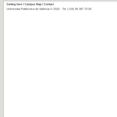
Getting here
I
Campus Map
I
Contact
Universitat Politècnica de València © 2020 · Tel. (+34) 96 387 70 00