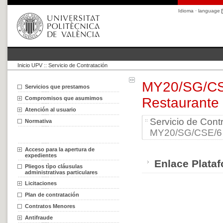
Idioma · language
Inicio UPV
::
Servicio de Contratación
MY20/SG/CSE
Servicios que prestamos
Compromisos que asumimos
Restaurante 
Atención al usuario
Servicio de Cont
Normativa
MY20/SG/CSE/6 Ex
Acceso para la apertura de
expedientes
Enlace Plataf
Pliegos tìpo cláusulas
administrativas particulares
Licitaciones
Plan de contratación
Contratos Menores
Antifraude