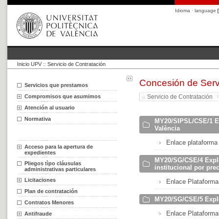
Idioma · language
Inicio UPV
::
Servicio de Contratación
Concesión de Serv
Servicios que prestamos
Compromisos que asumimos
Servicio de Contratación
Atención al usuario
Normativa
MY20/SIPSL/CSE/1 Exp
València
Enlace plataforma 
Acceso para la apertura de
expedientes
MY20/SG/CSE/4 Explo
Pliegos tìpo cláusulas
institucional por pr
administrativas particulares
Licitaciones
Enlace Plataforma
Plan de contratación
MY20/SG/CSE/5 Explo
Contratos Menores
Enlace Plataforma
Antifraude