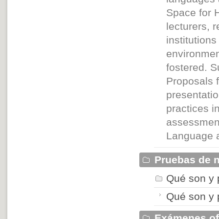
Space for H
lecturers,
institution
environment
fostered. S
Proposals f
presentatio
practices 
assessment.
Language a
Pruebas de n
Qué son y 
Qué son y 
Exámenes of