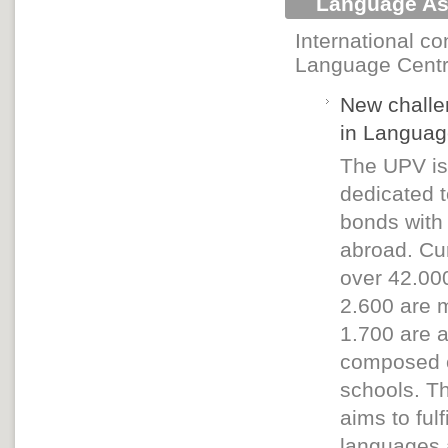
Language A
International co
Language Centre
New challe
in Langua
The UPV is 
dedicated t
bonds with
abroad. Cur
over 42.000
2.600 are 
1.700 are a
composed of
schools. Th
aims to fulf
languages a