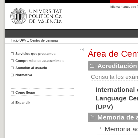
Idioma · language
Inicio UPV
::
Centro de Lenguas
Área de Cen
Servicios que prestamos
Compromisos que asumimos
Acreditación
Atención al usuario
Normativa
Consulta los exám
International
Como llegar
Language Cent
Expandir
(UPV)
Memoria de 
Memoria ac