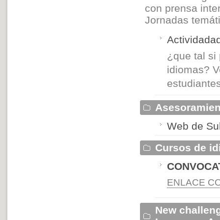
con prensa inte
Jornadas temáti
Actividada
¿que tal si
idiomas? V
estudiante
Asesoramient
Web de Sub
Cursos de i
CONVOCAT
ENLACE C
New challeng