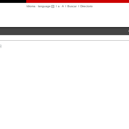
Idioma · language
I
a
·
A
I
Buscar
I
Directorio