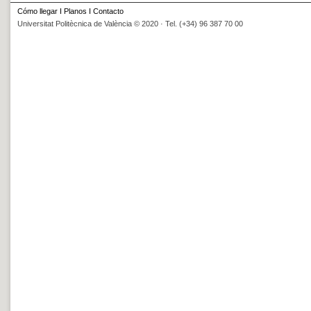
Cómo llegar
I
Planos
I
Contacto
Universitat Politècnica de València © 2020 · Tel. (+34) 96 387 70 00