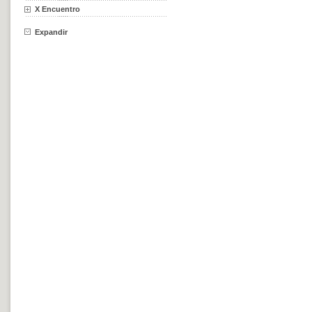
X Encuentro
Expandir