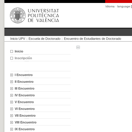
Idioma · language
Inicio UPV
::
Escuela de Doctorado
::
Encuentro de Estudiantes de Doctorado
Inicio
Inscripción
I Encuentro
II Encuentro
III Encuentro
IV Encuentro
V Encuentro
VI Encuentro
VII Encuentro
VIII Encuentro
IX Encuentro