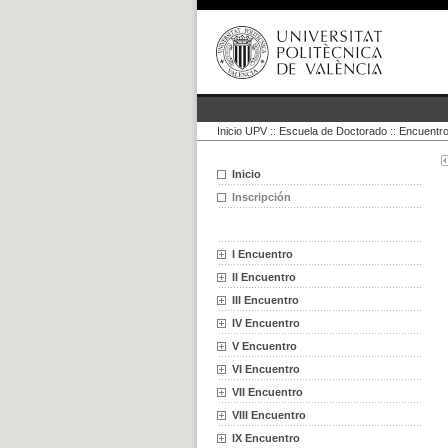
Inicio UPV
::
Escuela de Doctorado
::
Encuentro
Inicio
Inscripción
I Encuentro
II Encuentro
III Encuentro
IV Encuentro
V Encuentro
VI Encuentro
VII Encuentro
VIII Encuentro
IX Encuentro