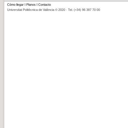
Cómo llegar
I
Planos
I
Contacto
Universitat Politècnica de València © 2020 · Tel. (+34) 96 387 70 00