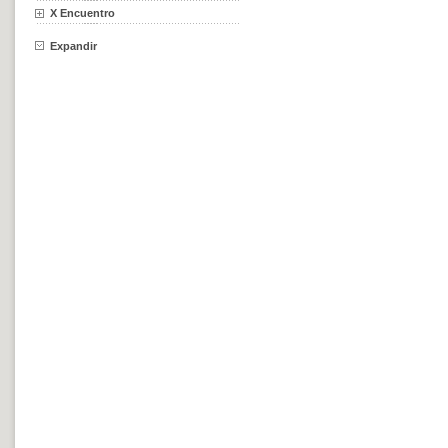
X Encuentro
Expandir