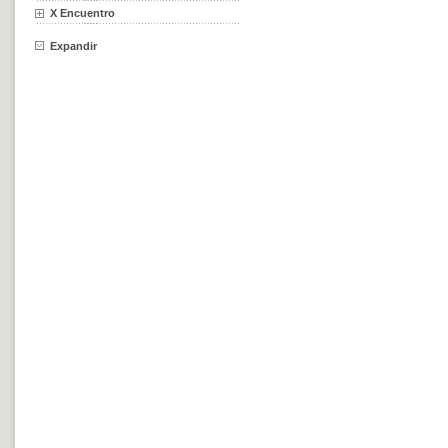
X Encuentro
Expandir