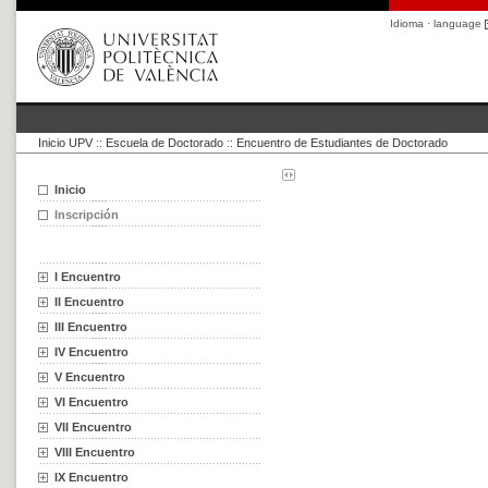
Idioma · language
Inicio UPV
::
Escuela de Doctorado
::
Encuentro de Estudiantes de Doctorado
Inicio
Inscripción
I Encuentro
II Encuentro
III Encuentro
IV Encuentro
V Encuentro
VI Encuentro
VII Encuentro
VIII Encuentro
IX Encuentro