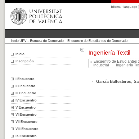
Idioma · language
Inicio UPV
::
Escuela de Doctorado
::
Encuentro de Estudiantes de Doctorado
Ingeniería Textil
Inicio
Inscripción
Encuentro de Estudiantes
industrial
Ingeniería Text
I Encuentro
García Ballesteros, Sa
II Encuentro
III Encuentro
IV Encuentro
V Encuentro
VI Encuentro
VII Encuentro
VIII Encuentro
IX Encuentro